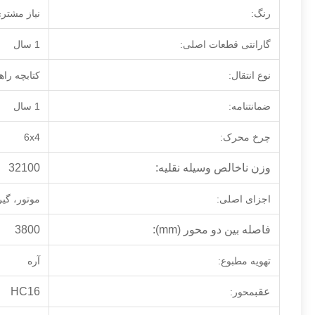
رنگ:
نیاز مشتر
گارانتی قطعات اصلی:
1 سال
نوع انتقال:
کتابچه راه
ضمانتنامه:
1 سال
چرخ محرک:
6x4
وزن ناخالص وسیله نقلیه:
32100
اجزای اصلی:
موتور، گی
فاصله بین دو محور (mm):
3800
تهویه مطبوع:
آره
عقب
HC16
محور: