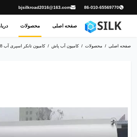
bjsilkroad2016@163.com
86-010-65569770
صفحه اصلی
محصولات
دربا
صفحه اصلی
/
محصولات
/
کامیون آب پاش
/
کامیون تانکر اسپری آب 8 متر تا 12 متر 350 اسب بخار 10000 لیتر 6X4