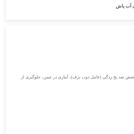
 آب پاش
 پاشش ضد یخ زدگی (عامل ذوب برف)، آبیاری در چمن، جلوگیری از